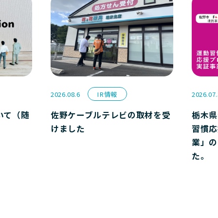
2026.08.6
IR情報
2026.07
いて（随
佐野ケーブルテレビの取材を受
栃木県
けました
習慣応
業」の
た。