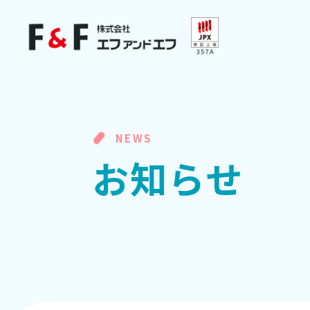
NEWS
お
知
ら
せ