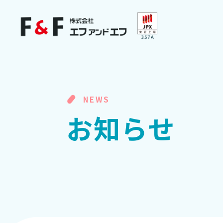
NEWS
お
知
ら
せ