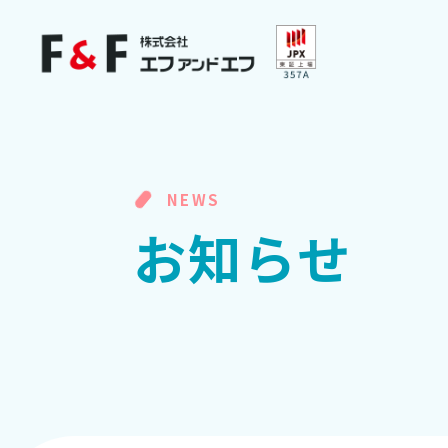
NEWS
お
知
ら
せ