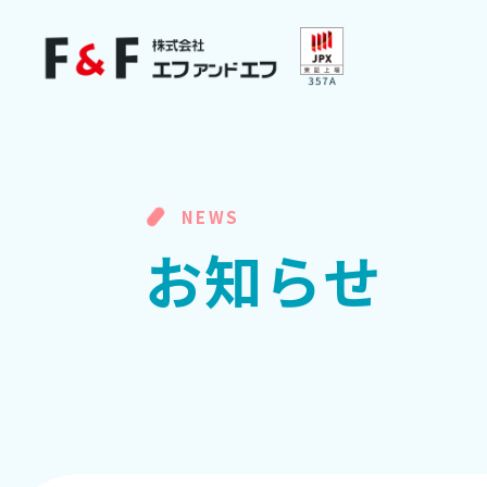
NEWS
お
知
ら
せ