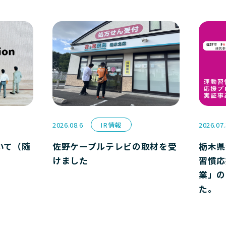
2026.08.6
IR情報
2026.07
いて（随
佐野ケーブルテレビの取材を受
栃木県
けました
習慣応
業」の
た。