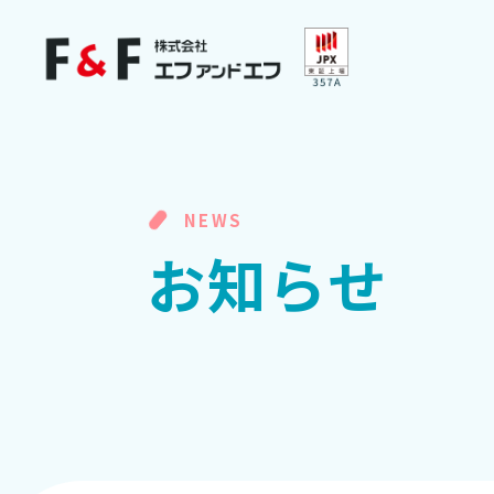
NEWS
お
知
ら
せ