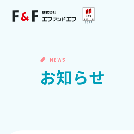
NEWS
お
知
ら
せ