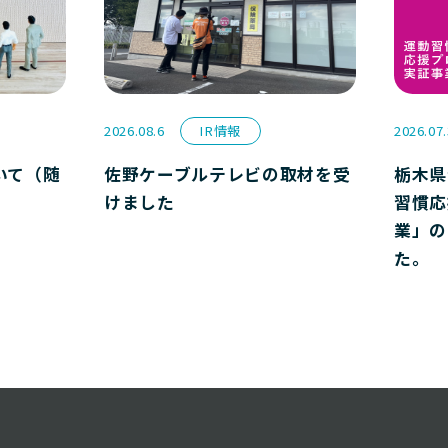
2026.08.6
IR情報
2026.07
いて（随
佐野ケーブルテレビの取材を受
栃木県
けました
習慣応
業」の
た。