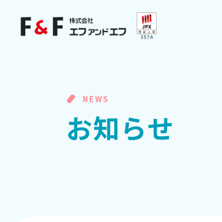
NEWS
お
知
ら
せ