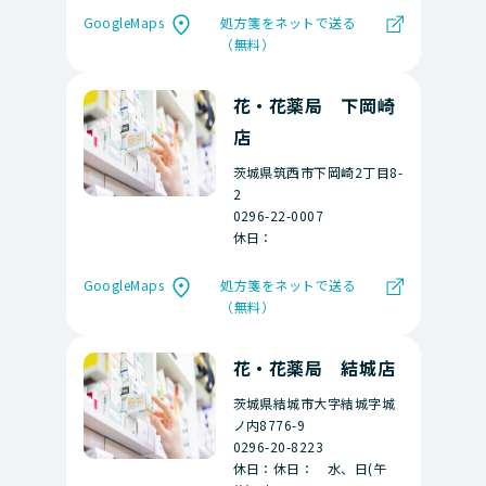
GoogleMaps
処方箋をネットで送る
（無料）
花・花薬局 下岡崎
店
茨城県筑西市下岡崎2丁目8-
2
0296-22-0007
休日：
GoogleMaps
処方箋をネットで送る
（無料）
花・花薬局 結城店
茨城県結城市大字結城字城
ノ内8776-9
0296-20-8223
休日：休日： 水、日(午