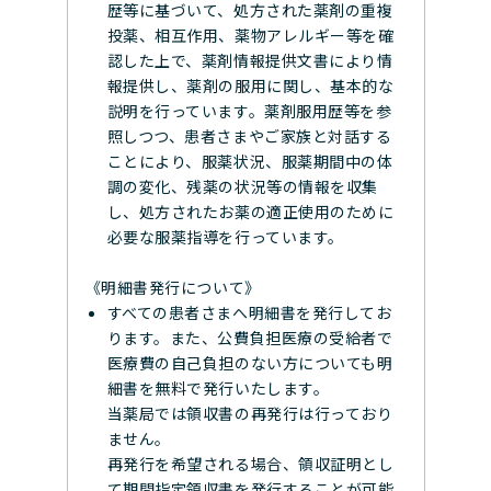
歴等に基づいて、処方された薬剤の重複
投薬、相互作用、薬物アレルギー等を確
認した上で、薬剤情報提供文書により情
報提供し、薬剤の服用に関し、基本的な
説明を行っています。薬剤服用歴等を参
照しつつ、患者さまやご家族と対話する
ことにより、服薬状況、服薬期間中の体
調の変化、残薬の状況等の情報を収集
し、処方されたお薬の適正使用のために
必要な服薬指導を行っています。
《明細書発行について》
すべての患者さまへ明細書を発行してお
ります。また、公費負担医療の受給者で
医療費の自己負担のない方についても明
細書を無料で発行いたします。
当薬局では領収書の再発行は行っており
ません。
再発行を希望される場合、領収証明とし
て期間指定領収書を発行することが可能