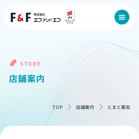
STORE
店
舗
案
内
TOP
店舗案内
とまと薬局