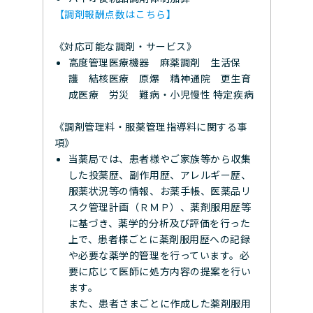
【調剤報酬点数はこちら】
《対応可能な調剤・サービス》
高度管理医療機器 麻薬調剤 生活保
護 結核医療 原爆 精神通院 更生育
成医療 労災 難病・小児慢性 特定疾病
《調剤管理料・服薬管理指導料に関する事
項》
当薬局では、患者様やご家族等から収集
した投薬歴、副作用歴、アレルギー歴、
服薬状況等の情報、お薬手帳、医薬品リ
スク管理計画（ＲＭＰ）、薬剤服用歴等
に基づき、薬学的分析及び評価を行った
上で、患者様ごとに薬剤服用歴への記録
や必要な薬学的管理を行っています。必
要に応じて医師に処方内容の提案を行い
ます。
また、患者さまごとに作成した薬剤服用