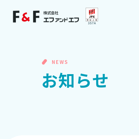
NEWS
お
知
ら
せ