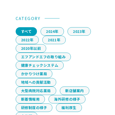
CATEGORY
すべて
2024年
2023年
2022年
2021年
2020年以前
エフアンドエフの取り組み
健康チェックシステム
かかりつけ薬局
地域への貢献活動
大型病院対応薬局
新店舗案内
新着情報用
海外研修の様子
研修制度の様子
福利厚生